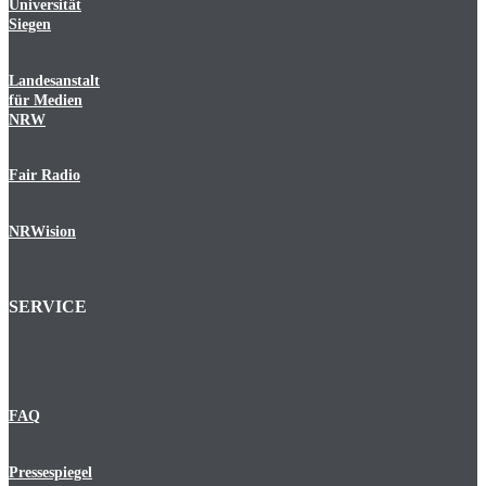
Universität
Siegen
Landesanstalt
für Medien
NRW
Fair Radio
NRWision
SERVICE
FAQ
Pressespiegel