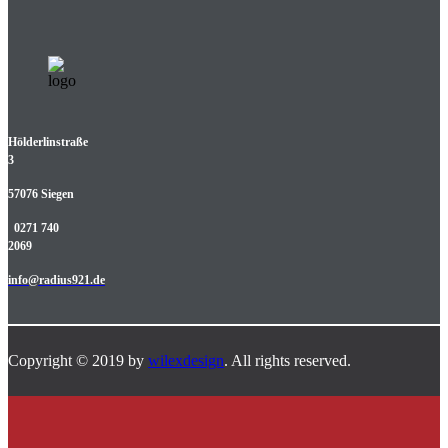
Hölderlinstraße
3
57076 Siegen
0271 740
2069
info@radius921.de
Copyright © 2019 by
wilexdesign
. All rights reserved.
.