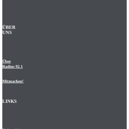
ÜBER
UNS
Über
Radius 92.1
Mitmachen!
LINKS