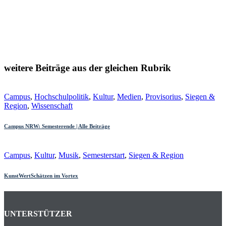
weitere Beiträge aus der gleichen Rubrik
Campus
,
Hochschulpolitik
,
Kultur
,
Medien
,
Provisorius
,
Siegen &
Region
,
Wissenschaft
Campus NRW: Semesterende | Alle Beiträge
Campus
,
Kultur
,
Musik
,
Semesterstart
,
Siegen & Region
KunstWertSchätzen im Vortex
UNTERSTÜTZER