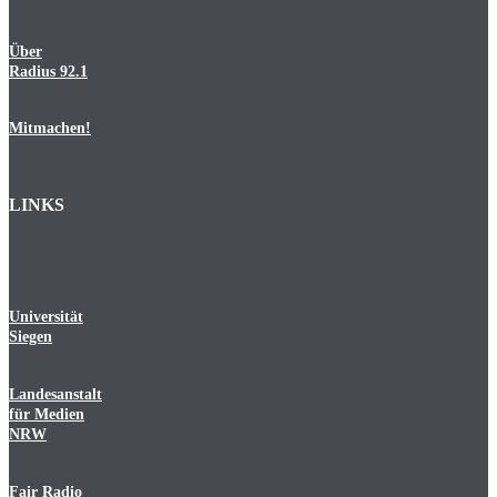
Über
Radius 92.1
Mitmachen!
LINKS
Universität
Siegen
Landesanstalt
für Medien
NRW
Fair Radio