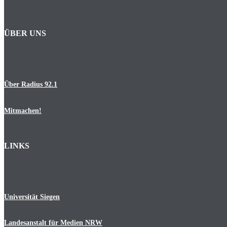
ÜBER UNS
Über Radius 92.1
Mitmachen!
LINKS
Universität Siegen
Landesanstalt für Medien NRW