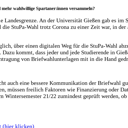
l mehr wahlwillige Spartaner:innen versammeln?
die Landesgrenze. An der Universität Gießen gab es im
l die StuPa-Wahl trotz Corona zu einer Zeit war, in d
öglich, über einen digitalen Weg für die StuPa-Wahl ab
. Dazu kommt, dass jeder und jede Studierende in Gieß
antragung von Briefwahlunterlagen mit in die Hand ge
eicht auch eine bessere Kommunikation der Briefwahl g
en, müssen freilich Faktoren wie Finanzierung oder Da
im Wintersemester 21/22 zumindest geprüft werden, ob 
 (hier klicken)