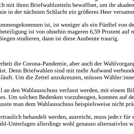
ich mit ihren Briefwahlzetteln bewaffnet, um ihr akad
s sie in der nächsten Schlacht ein größeres Heer versa
sammengekommen ist, ist weniger als ein Fünftel von 
teiligung ist von ohnehin mageren 6,59 Prozent auf 
egen studieren, dann ist diese Ausbeute traurig.
erheit die Corona-Pandemie, aber auch der Wahlvorgang 
st. Denn Briefwahlen sind mit mehr Aufwand verbunde
äuft. Um die Zettel anzukreuzen, müssen Wähler:inne
il an den Wahlausschuss verfasst werden, mit einem B
hutzes. Um solchen Bedenken vorzubeugen, konnten auf 
sste man dem Wahlausschuss beispielsweise nicht präs
ertraulich behandelt werden, ausreicht, muss jede:r fü
hl-Unterlagen allerdings wohl genauso alternativlos 