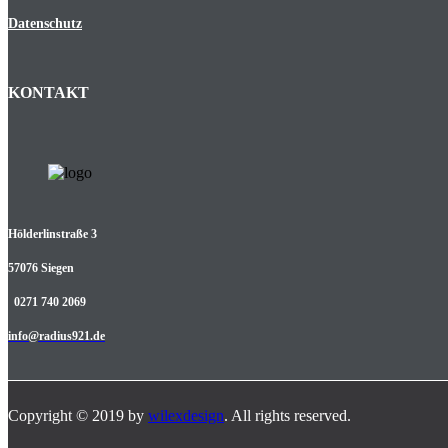
Datenschutz
KONTAKT
Hölderlinstraße 3
57076 Siegen
0271 740 2069
info@radius921.de
Copyright © 2019 by
wilexdesign
. All rights reserved.