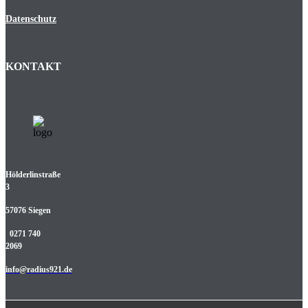
Datenschutz
KONTAKT
Hölderlinstraße
3
57076 Siegen
0271 740
2069
info@radius921.de