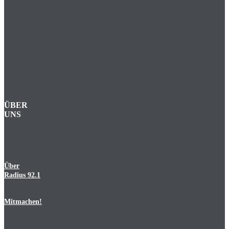
ÜBER
UNS
Über
Radius 92.1
Mitmachen!