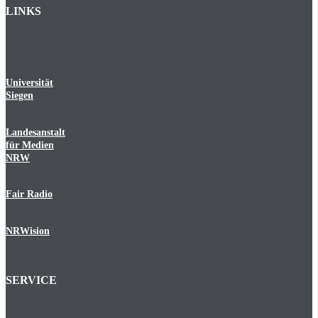
LINKS
Universität
Siegen
Landesanstalt
für Medien
NRW
Fair Radio
NRWision
SERVICE