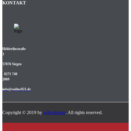
KONTAKT
Hölderlinstraße
3
57076 Siegen
0271 740
2069
info@radius921.de
Copyright © 2019 by
wilexdesign
. All rights reserved.