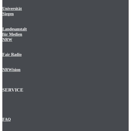
Universität
Siegen
Landesanstalt
für Medien
NRW
Fair Radio
NRWision
SERVICE
FAQ