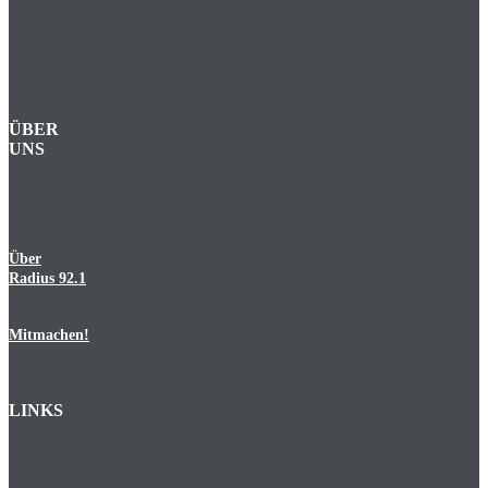
ÜBER
UNS
Über
Radius 92.1
Mitmachen!
LINKS