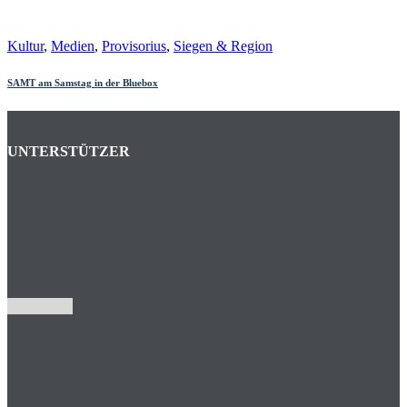
Kultur
,
Medien
,
Provisorius
,
Siegen & Region
SAMT am Samstag in der Bluebox
UNTERSTÜTZER