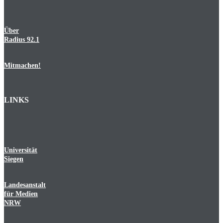
Über
Radius 92.1
Mitmachen!
LINKS
Universität
Siegen
Landesanstalt
für Medien
NRW