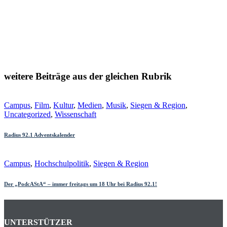
weitere Beiträge aus der gleichen Rubrik
Campus
,
Film
,
Kultur
,
Medien
,
Musik
,
Siegen & Region
,
Uncategorized
,
Wissenschaft
Radius 92.1 Adventskalender
Campus
,
Hochschulpolitik
,
Siegen & Region
Der „PodcAStA“ – immer freitags um 18 Uhr bei Radius 92.1!
UNTERSTÜTZER