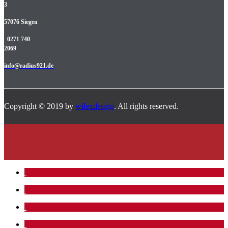
3
57076 Siegen
0271 740
2069
info@radius921.de
Copyright © 2019 by
wilexdesign
. All rights reserved.
.