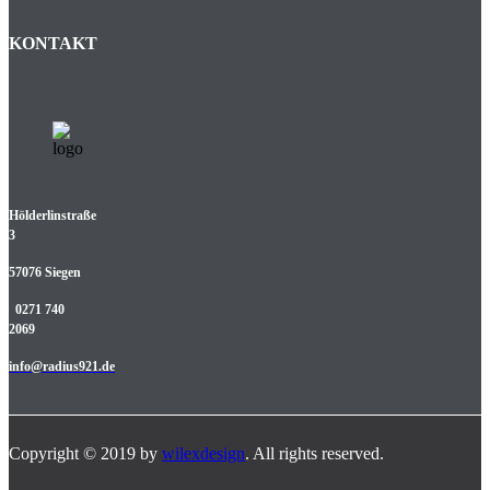
KONTAKT
Hölderlinstraße
3
57076 Siegen
0271 740
2069
info@radius921.de
Copyright © 2019 by
wilexdesign
. All rights reserved.