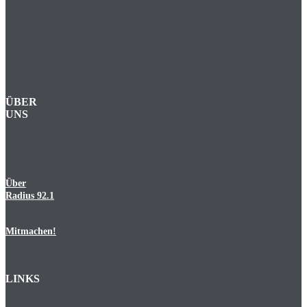
ÜBER
UNS
Über
Radius 92.1
Mitmachen!
LINKS