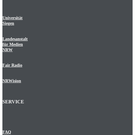
Universität
Siegen
Landesanstalt
für Medien
NRW
Fair Radio
NRWision
SERVICE
FAQ