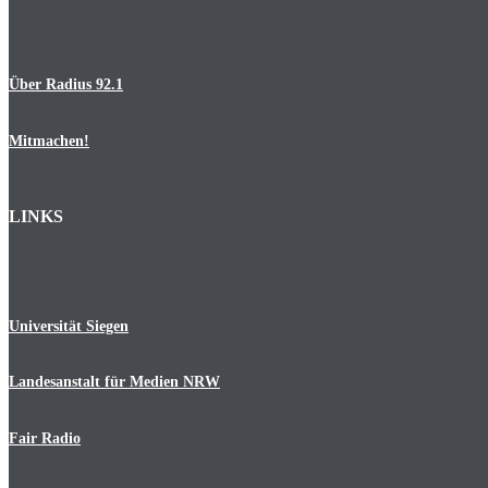
Über Radius 92.1
Mitmachen!
LINKS
Universität Siegen
Landesanstalt für Medien NRW
Fair Radio