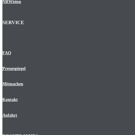
NRWision
SERVICE
FAQ
Pressespiegel
Mitmachen
Kontakt
Anfahrt