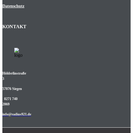
Datenschutz
KONTAKT
Hölderlinstraße
3
57076 Siegen
0271 740
2069
info@radius921.de