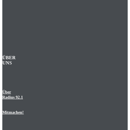
ÜBER
UNS
Über
Radius 92.1
Mitmachen!