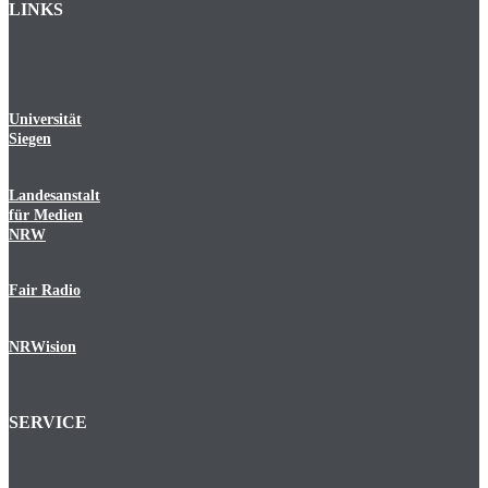
LINKS
Universität
Siegen
Landesanstalt
für Medien
NRW
Fair Radio
NRWision
SERVICE