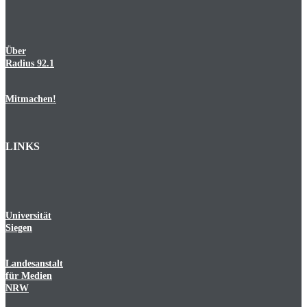
Über
Radius 92.1
Mitmachen!
LINKS
Universität
Siegen
Landesanstalt
für Medien
NRW