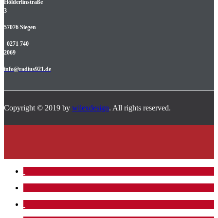
Hölderlinstraße
3
57076 Siegen
0271 740
2069
info@radius921.de
Copyright © 2019 by
wilexdesign
. All rights reserved.
.