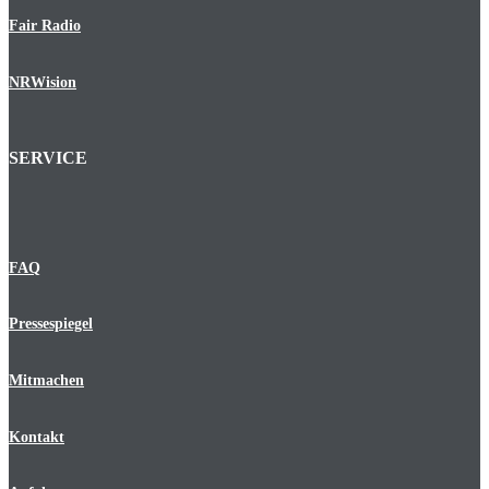
Fair Radio
NRWision
SERVICE
FAQ
Pressespiegel
Mitmachen
Kontakt