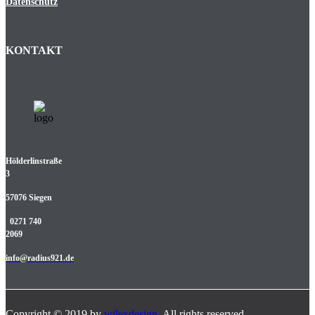
Datenschutz
KONTAKT
Hölderlinstraße
3
57076 Siegen
0271 740
2069
info@radius921.de
Copyright © 2019 by
wilexdesign
. All rights reserved.