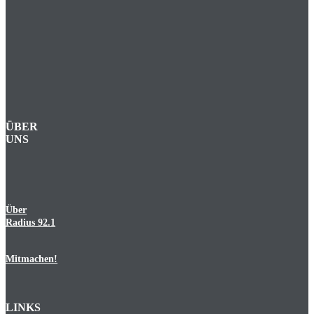
ÜBER
UNS
Über
Radius 92.1
Mitmachen!
LINKS