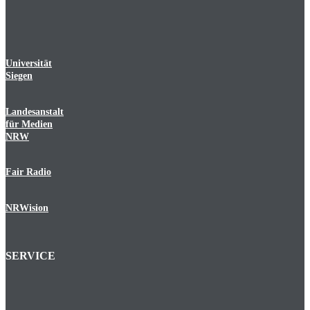
Universität
Siegen
Landesanstalt
für Medien
NRW
Fair Radio
NRWision
SERVICE