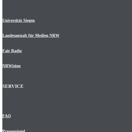
Universität Siegen
Landesanstalt für Medien NRW
Fair Radio
NRWision
SERVICE
FAQ
Pressespiegel